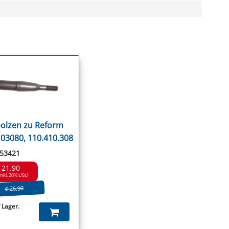
bolzen zu Reform
03080, 110.410.308
 53421
 21.90
inkl. 20% USt.)
€ 26.90
 Lager.