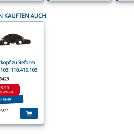
N KAUFTEN AUCH
kopf zu Reform
103, 110.415.103
53423
78.90
kl. 20% USt.)
€ 98.90
Lager.