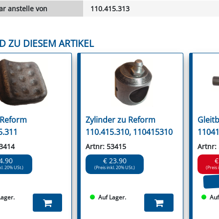
r anstelle von
110.415.313
D ZU DIESEM ARTIKEL
u Reform
Zylinder zu Reform
Gleit
5.311
110.415.310, 110415310
11041
53414
Artnr: 53415
Artnr:
4.90
€ 23.90
€
kl. 20% USt.)
(Preis inkl. 20% USt.)
(Preis 
Lager.
Auf Lager.
Auf