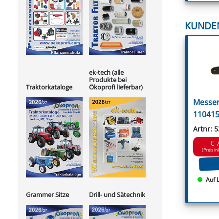
KUNDE
ek-tech (alle
Produkte bei
Ökoprofi lieferbar)
Traktorkataloge
Messer
110415
Artnr: 
€ 
(Preis in
Auf 
Grammer Sitze
Drill- und Sätechnik