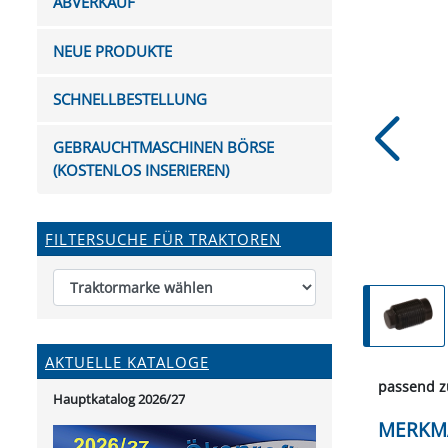
ABVERKAUF
FUTTERTRÖGE & EIMER
BOHRER & FRÄSER
FILTER
GUMMI-MET
KUGEL
SCHAUFE
BEWÄSSERUNG
BELEUCHTUNG
FEDER
KANIN
FIL
NEUE PRODUKTE
HYDRAULIK-HANDPUMPEN
GABEL, RECHEN &
MESSKUP
HANDRE
KEILR
SCHAUFELN
DIVERSE WERKZEUGE
KÄLB
SCHNELLBESTELLUNG
HEI
DIVERSES ZUBEHÖR
GEBRAUCHTMASCHINEN BÖRSE
HOCHDRUCK
(KOSTENLOS INSERIEREN)
HEIZGER
FILTERSUCHE FÜR TRAKTOREN
AKTUELLE KATALOGE
passend z
Hauptkatalog 2026/27
MERKM