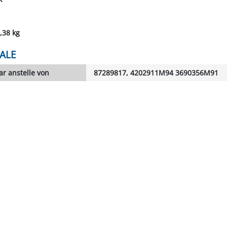
,38 kg
ALE
r anstelle von
87289817, 4202911M94 3690356M91