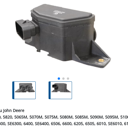
ALL-PUFFER
HÄHNE
NORMKETTEN & ZUBEHÖR
PFERD & REITER
KABINENTEILE
LAGER
TRE
S
LN
STICHSÄGEBLÄTTER
SCHLÄUCHE
SCHÄDLI
RE
P
CHEN
TER
SC
PLUNGEN
INIGUNG
IEMEN
NOTSTROMAGGREGATE
STECKER & MUFFEN
LAGER FAG
RINDER
ER
KEH
ZEN
OBSTVERARBEITUNG &
KONSERVIERUNG
REINIGER &
SCH
PVC-STREIFENVORHANG
ÄTE
u John Deere
0, 5820, 5065M, 5070M, 5075M, 5080M, 5085M, 5090M, 5095M, 5100
00, SE6300, 6400, SE6400, 6506, 6600, 6205, 6505, 6010, SE6010, 6