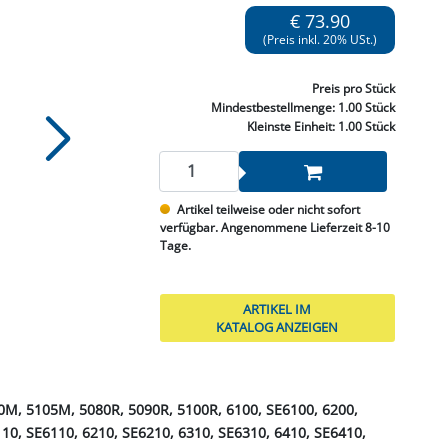
NNEN & SCHLEIFEN
PRAY'S & CHEMIE
KÜHLUNG
NGSBEKÄMPFUNG
GELVENTILE
€ 73.90
RODUKTE
HRAUBE MUTTER
ÖLE, FETTE & ADBLUE
WEISSELSPRITZEN
UMLENKROLLEN
(Preis inkl. 20% USt.)
STALL / HOF
ZYLINDER
SCHEIBE
STAUBSAUGER &
Preis
pro Stück
RMASCHINEN
Mindestbestellmenge:
1.00 Stück
Kleinste Einheit:
1.00 Stück
TANK, ÖL &
MIERTECHNIK
Artikel teilweise oder nicht sofort
verfügbar. Angenommene Lieferzeit 8-10
Tage.
ARTIKEL IM
KATALOG ANZEIGEN
M, 5105M, 5080R, 5090R, 5100R, 6100, SE6100, 6200,
110, SE6110, 6210, SE6210, 6310, SE6310, 6410, SE6410,