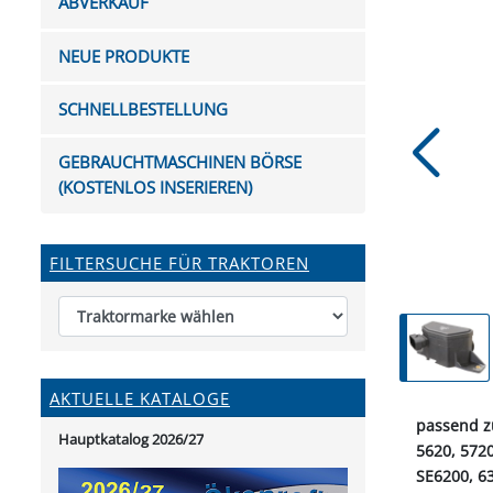
ABVERKAUF
FUTTERTRÖGE & EIMER
BOHRER & FRÄSER
FILTER
GUMMI-MET
KUGEL
SCHAUFE
BEWÄSSERUNG
BELEUCHTUNG
FEDER
KANIN
FIL
NEUE PRODUKTE
HYDRAULIK-HANDPUMPEN
GABEL, RECHEN &
MESSKUP
HANDRE
KEILR
SCHAUFELN
DIVERSE WERKZEUGE
KÄLB
SCHNELLBESTELLUNG
HEI
DIVERSES ZUBEHÖR
GEBRAUCHTMASCHINEN BÖRSE
HOCHDRUCK
(KOSTENLOS INSERIEREN)
HEIZGER
FILTERSUCHE FÜR TRAKTOREN
AKTUELLE KATALOGE
passend z
Hauptkatalog 2026/27
5620, 572
SE6200, 63