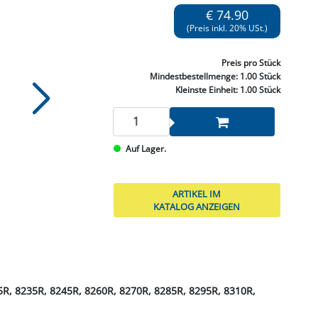
NNEN & SCHLEIFEN
PRAY'S & CHEMIE
KÜHLUNG
NGSBEKÄMPFUNG
GELVENTILE
€ 74.90
RODUKTE
HRAUBE MUTTER
ÖLE, FETTE & ADBLUE
WEISSELSPRITZEN
UMLENKROLLEN
(Preis inkl. 20% USt.)
STALL / HOF
ZYLINDER
SCHEIBE
STAUBSAUGER &
Preis
pro Stück
RMASCHINEN
Mindestbestellmenge:
1.00 Stück
Kleinste Einheit:
1.00 Stück
TANK, ÖL &
MIERTECHNIK
Auf Lager.
ARTIKEL IM
KATALOG ANZEIGEN
5R, 8235R, 8245R, 8260R, 8270R, 8285R, 8295R, 8310R,