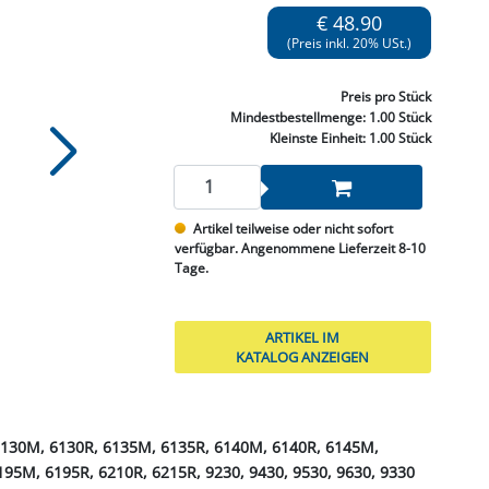
NNEN & SCHLEIFEN
PRAY'S & CHEMIE
KÜHLUNG
NGSBEKÄMPFUNG
GELVENTILE
€ 48.90
RODUKTE
HRAUBE MUTTER
ÖLE, FETTE & ADBLUE
WEISSELSPRITZEN
UMLENKROLLEN
(Preis inkl. 20% USt.)
STALL / HOF
ZYLINDER
SCHEIBE
STAUBSAUGER &
Preis
pro Stück
RMASCHINEN
Mindestbestellmenge:
1.00 Stück
Kleinste Einheit:
1.00 Stück
TANK, ÖL &
MIERTECHNIK
Artikel teilweise oder nicht sofort
verfügbar. Angenommene Lieferzeit 8-10
Tage.
ARTIKEL IM
KATALOG ANZEIGEN
6130M, 6130R, 6135M, 6135R, 6140M, 6140R, 6145M,
95M, 6195R, 6210R, 6215R, 9230, 9430, 9530, 9630, 9330