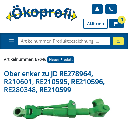
0
Aktionen
Artikelnummer: 67046
Neues Produkt
Oberlenker zu JD RE278964,
R210601, RE210595, RE210596,
RE280348, RE210599