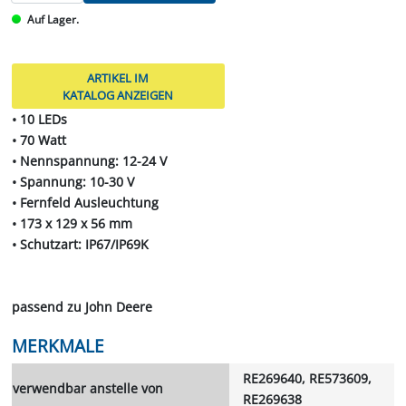
Auf Lager.
ARTIKEL IM
KATALOG ANZEIGEN
• 10 LEDs
• 70 Watt
• Nennspannung: 12-24 V
• Spannung: 10-30 V
• Fernfeld Ausleuchtung
• 173 x 129 x 56 mm
• Schutzart: IP67/IP69K
passend zu John Deere
MERKMALE
RE269640, RE573609,
verwendbar anstelle von
RE269638