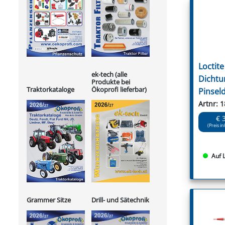
Loctit
ek-tech (alle
Dichtu
Produkte bei
Ökoprofi lieferbar)
Traktorkataloge
Pinsel
Artnr: 
€ 
(Preis in
Auf 
Grammer Sitze
Drill- und Sätechnik