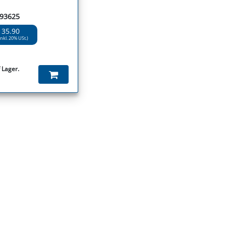
 93625
 35.90
inkl. 20% USt.)
 Lager.