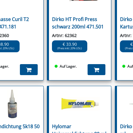
asse Curil T2
Dirko HT Profi Press
Dirko
471.181
schwarz 200ml 471.501
Kartu
62360
Artnr: 62362
Artnr:
38.90
€ 33.90
€
kl. 20% USt.)
(Preis inkl. 20% USt.)
(Preis 
Lager.
Auf Lager.
Auf
ndichtung 5k18 50
Hylomar
Dirko