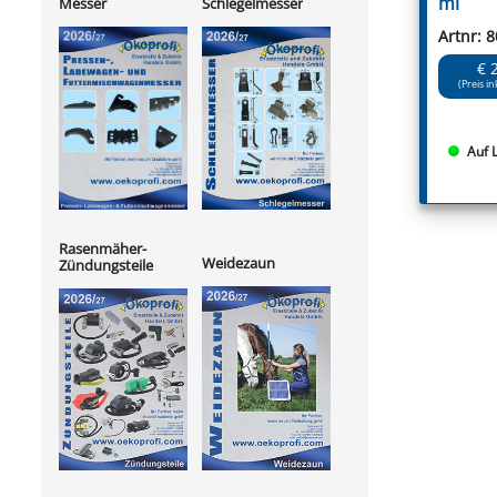
ml
Messer
Schlegelmesser
Artnr: 
€ 
(Preis in
Auf 
Rasenmäher-
Weidezaun
Zündungsteile