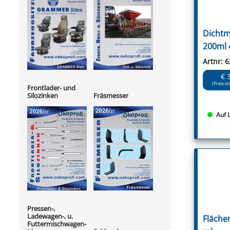
Dichtm
200ml 
Artnr: 
€ 
(Preis in
Frontlader- und
Silozinken
Fräsmesser
Auf 
Pressen-,
Ladewagen-, u.
Fläche
Futtermischwagen-