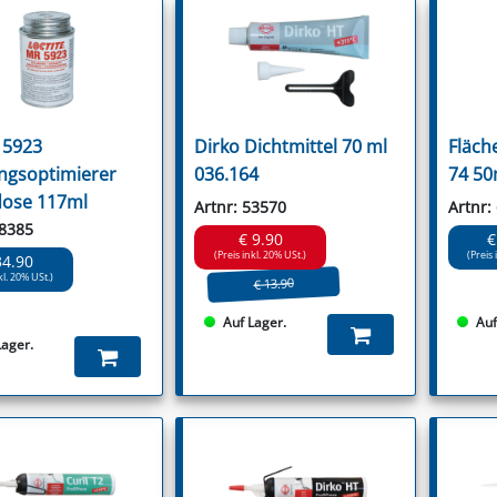
e 5923
Dirko Dichtmittel 70 ml
Fläch
ngsoptimierer
036.164
74 50
dose 117ml
Artnr: 53570
Artnr:
18385
€ 9.90
€
(Preis inkl. 20% USt.)
(Preis 
34.90
kl. 20% USt.)
€ 13.90
Auf Lager.
Auf
Lager.