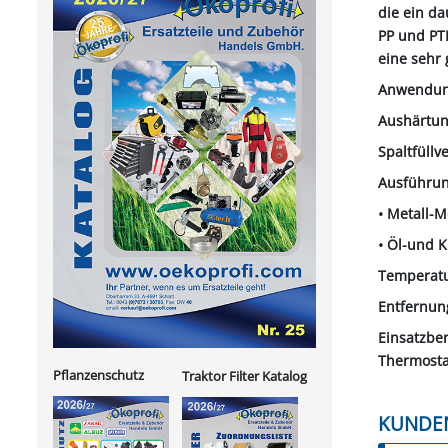
die ein da
PP und PTF
eine sehr
Anwendung
Aushärtung
Spaltfüll
Ausführung
• Metall-M
• Öl-und 
Temperatu
Entfernung
Einsatzbe
Thermosta
Pflanzenschutz
Traktor Filter Katalog
KUNDE