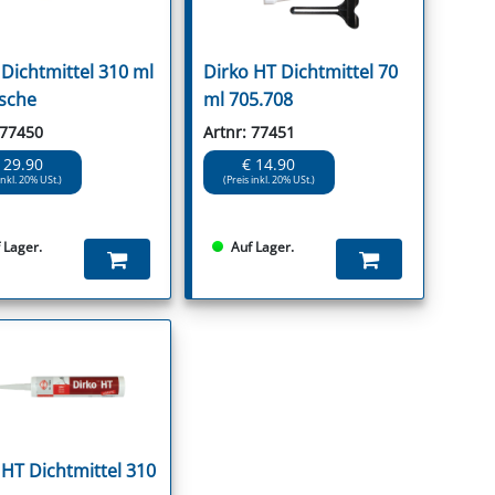
 Dichtmittel 310 ml
Dirko HT Dichtmittel 70
sche
ml 705.708
 77450
Artnr: 77451
 29.90
€ 14.90
inkl. 20% USt.)
(Preis inkl. 20% USt.)
 Lager.
Auf Lager.
 HT Dichtmittel 310