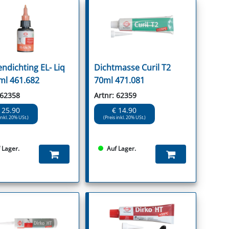
endichting EL- Liq
Dichtmasse Curil T2
ml 461.682
70ml 471.081
 62358
Artnr: 62359
 25.90
€ 14.90
inkl. 20% USt.)
(Preis inkl. 20% USt.)
 Lager.
Auf Lager.