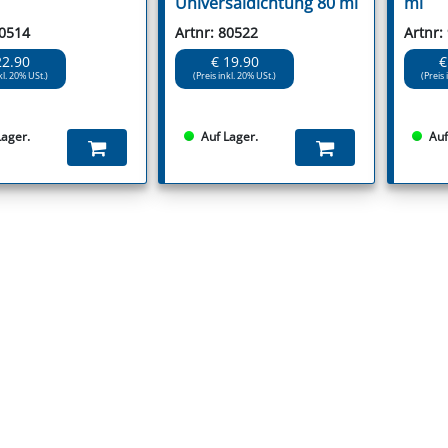
Universaldichtung 80 ml
ml
80514
Artnr: 80522
Artnr:
22.90
€ 19.90
€
kl. 20% USt.)
(Preis inkl. 20% USt.)
(Preis 
Lager.
Auf Lager.
Auf