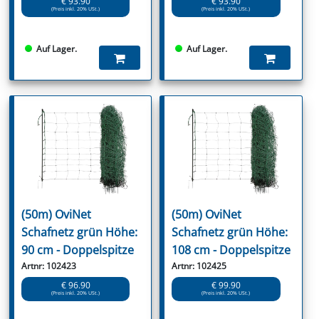
€ 93.90
€ 93.90
(Preis inkl. 20% USt.)
(Preis inkl. 20% USt.)
Auf Lager.
Auf Lager.
(50m) OviNet
(50m) OviNet
Schafnetz grün Höhe:
Schafnetz grün Höhe:
90 cm - Doppelspitze
108 cm - Doppelspitze
Artnr: 102423
Artnr: 102425
€ 96.90
€ 99.90
(Preis inkl. 20% USt.)
(Preis inkl. 20% USt.)