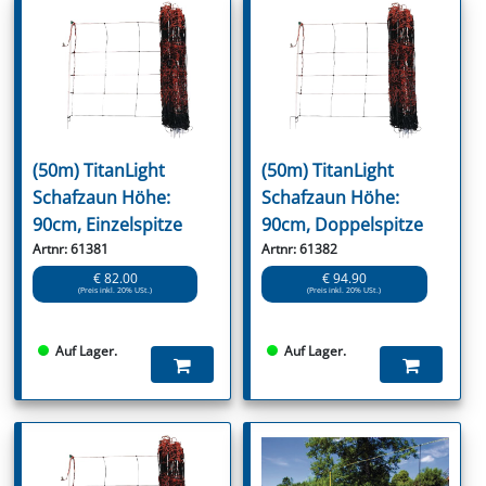
(50m) TitanLight
(50m) TitanLight
Schafzaun Höhe:
Schafzaun Höhe:
90cm, Einzelspitze
90cm, Doppelspitze
Artnr: 61381
Artnr: 61382
€ 82.00
€ 94.90
(Preis inkl. 20% USt.)
(Preis inkl. 20% USt.)
Auf Lager.
Auf Lager.