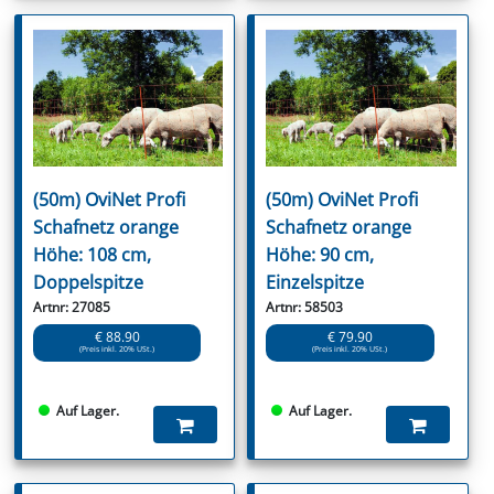
(50m) OviNet Profi
(50m) OviNet Profi
Schafnetz orange
Schafnetz orange
Höhe: 108 cm,
Höhe: 90 cm,
Doppelspitze
Einzelspitze
Artnr: 27085
Artnr: 58503
€ 88.90
€ 79.90
(Preis inkl. 20% USt.)
(Preis inkl. 20% USt.)
Auf Lager.
Auf Lager.