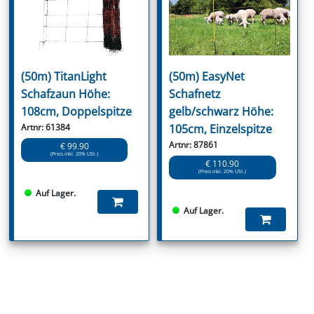
(50m) TitanLight
(50m) EasyNet
Schafzaun Höhe:
Schafnetz
108cm, Doppelspitze
gelb/schwarz Höhe:
Artnr: 61384
105cm, Einzelspitze
Artnr: 87861
€ 99.90
(Preis inkl. 20% USt.)
€ 110.90
(Preis inkl. 20% USt.)
Auf Lager.
Auf Lager.