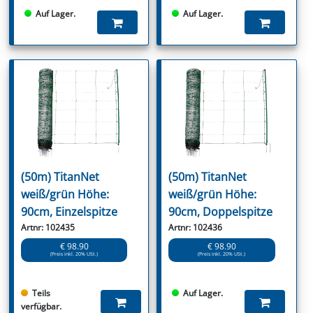
Auf Lager.
Auf Lager.
(50m) TitanNet
(50m) TitanNet
weiß/grün Höhe:
weiß/grün Höhe:
90cm, Einzelspitze
90cm, Doppelspitze
Artnr: 102435
Artnr: 102436
€ 98.90
€ 98.90
(Preis inkl. 20% USt.)
(Preis inkl. 20% USt.)
Teils
Auf Lager.
verfügbar.