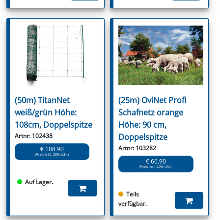
(50m) TitanNet
(25m) OviNet Profi
weiß/grün Höhe:
Schafnetz orange
108cm, Doppelspitze
Höhe: 90 cm,
Artnr: 102438
Doppelspitze
Artnr: 103282
€ 108.90
(Preis inkl. 20% USt.)
€ 66.90
(Preis inkl. 20% USt.)
Auf Lager.
Teils
verfügbar.