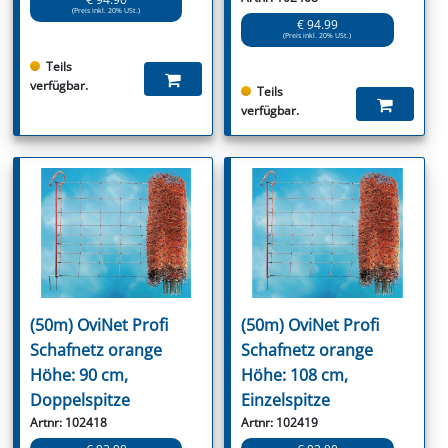
(Preis inkl. 20% USt.)
€ 94.99
(Preis inkl. 20% USt.)
Teils
verfügbar.
Teils
verfügbar.
(50m) OviNet Profi
(50m) OviNet Profi
Schafnetz orange
Schafnetz orange
Höhe: 90 cm,
Höhe: 108 cm,
Doppelspitze
Einzelspitze
Artnr: 102418
Artnr: 102419