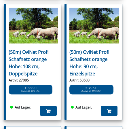
(50m) OviNet Profi
(50m) OviNet Profi
Schafnetz orange
Schafnetz orange
Höhe: 108 cm,
Höhe: 90 cm,
Doppelspitze
Einzelspitze
Artnr: 27085
Artnr: 58503
€ 88.90
€ 79.90
(Preis inkl. 20% USt.)
(Preis inkl. 20% USt.)
Auf Lager.
Auf Lager.