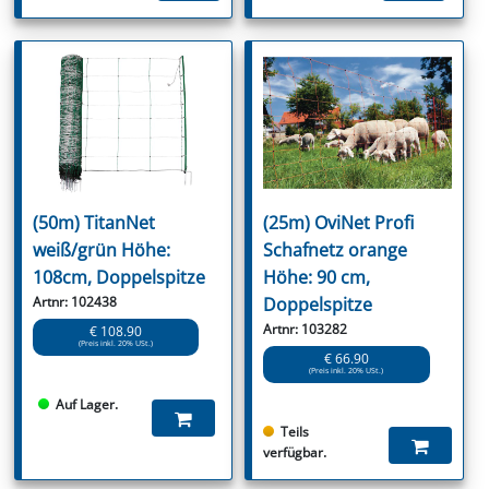
(50m) TitanNet
(25m) OviNet Profi
weiß/grün Höhe:
Schafnetz orange
108cm, Doppelspitze
Höhe: 90 cm,
Artnr: 102438
Doppelspitze
Artnr: 103282
€ 108.90
(Preis inkl. 20% USt.)
€ 66.90
(Preis inkl. 20% USt.)
Auf Lager.
Teils
verfügbar.