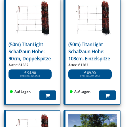
(50m) TitanLight
(50m) TitanLight
Schafzaun Höhe:
Schafzaun Höhe:
90cm, Doppelspitze
108cm, Einzelspitze
Artnr: 61382
Artnr: 61383
€ 94.90
€ 89.90
(Preis inkl. 20% USt.)
(Preis inkl. 20% USt.)
Auf Lager.
Auf Lager.