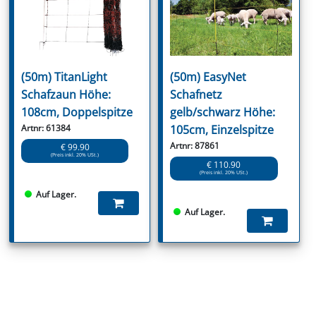
(50m) TitanLight
(50m) EasyNet
Schafzaun Höhe:
Schafnetz
108cm, Doppelspitze
gelb/schwarz Höhe:
Artnr: 61384
105cm, Einzelspitze
Artnr: 87861
€ 99.90
(Preis inkl. 20% USt.)
€ 110.90
(Preis inkl. 20% USt.)
Auf Lager.
Auf Lager.