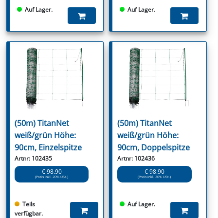
Auf Lager.
Auf Lager.
(50m) TitanNet
(50m) TitanNet
weiß/grün Höhe:
weiß/grün Höhe:
90cm, Einzelspitze
90cm, Doppelspitze
Artnr: 102435
Artnr: 102436
€ 98.90
€ 98.90
(Preis inkl. 20% USt.)
(Preis inkl. 20% USt.)
Teils
Auf Lager.
verfügbar.