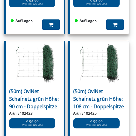
€ 93.90
€ 93.90
(Preis inkl. 20% USt.)
(Preis inkl. 20% USt.)
Auf Lager.
Auf Lager.
(50m) OviNet
(50m) OviNet
Schafnetz grün Höhe:
Schafnetz grün Höhe:
90 cm - Doppelspitze
108 cm - Doppelspitze
Artnr: 102423
Artnr: 102425
€ 96.90
€ 99.90
(Preis inkl. 20% USt.)
(Preis inkl. 20% USt.)