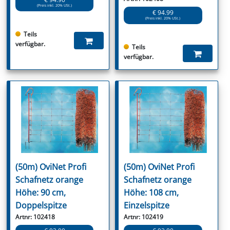
(Preis inkl. 20% USt.)
€ 94.99
(Preis inkl. 20% USt.)
Teils
verfügbar.
Teils
verfügbar.
(50m) OviNet Profi
(50m) OviNet Profi
Schafnetz orange
Schafnetz orange
Höhe: 90 cm,
Höhe: 108 cm,
Doppelspitze
Einzelspitze
Artnr: 102418
Artnr: 102419