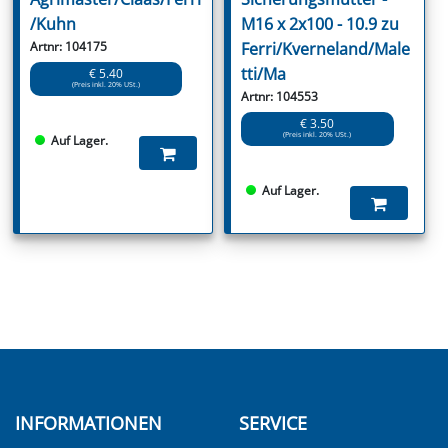
/Kuhn
M16 x 2x100 - 10.9 zu
Artnr: 104175
Ferri/Kverneland/Male
tti/Ma
€ 5.40
(Preis inkl. 20% USt.)
Artnr: 104553
€ 3.50
(Preis inkl. 20% USt.)
Auf Lager.
Auf Lager.
INFORMATIONEN
SERVICE