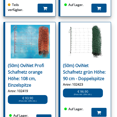
Teils
Auf Lager.
verfügbar.
(50m) OviNet Profi
(50m) OviNet
Schafnetz orange
Schafnetz grün Höhe:
Höhe: 108 cm,
90 cm - Doppelspitze
Einzelspitze
Artnr: 102423
Artnr: 102419
€ 96.90
(Preis inkl. 20% USt.)
€ 93.90
(Preis inkl. 20% USt.)
Auf Lager.
Auf Lager.