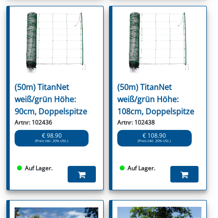
(50m) TitanNet
(50m) TitanNet
weiß/grün Höhe:
weiß/grün Höhe:
90cm, Doppelspitze
108cm, Doppelspitze
Artnr: 102436
Artnr: 102438
€ 98.90
€ 108.90
(Preis inkl. 20% USt.)
(Preis inkl. 20% USt.)
Auf Lager.
Auf Lager.