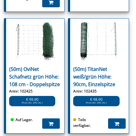
(50m) OviNet
(50m) TitanNet
Schafnetz grün Höhe:
weiß/grün Höhe:
108 cm - Doppelspitze
90cm, Einzelspitze
Artnr: 102425
Artnr: 102435
€ 99.90
€ 98.90
(Preis inkl. 20% USt.)
(Preis inkl. 20% USt.)
Auf Lager.
Teils
verfügbar.