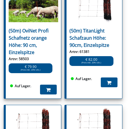
(50m) OviNet Profi
(50m) TitanLight
Schafnetz orange
Schafzaun Höhe:
Höhe: 90 cm,
90cm, Einzelspitze
Einzelspitze
Artnr: 61381
Artnr: 58503
€ 82.00
(Preis inkl. 20% USt.)
€ 79.90
(Preis inkl. 20% USt.)
Auf Lager.
Auf Lager.