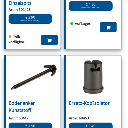
Einzelspitz
€ 4.90
(Preis inkl. 20% USt.)
Artnr: 102428
€ 3.90
(Preis inkl. 20% USt.)
Auf Lager.
Teils
verfügbar.
Bodenanker
Ersatz-Kop?solator
Kunststoff
Artnr: 60417
Artnr: 60453
€ 1.90
€ 0.40