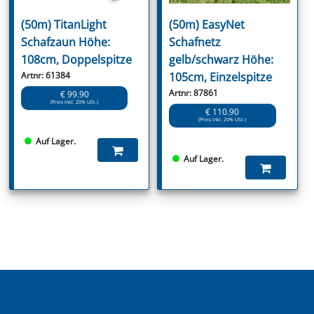
(50m) TitanLight
(50m) EasyNet
Schafzaun Höhe:
Schafnetz
108cm, Doppelspitze
gelb/schwarz Höhe:
Artnr: 61384
105cm, Einzelspitze
Artnr: 87861
€ 99.90
(Preis inkl. 20% USt.)
€ 110.90
(Preis inkl. 20% USt.)
Auf Lager.
Auf Lager.