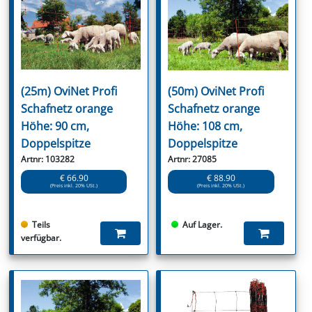
(25m) OviNet Profi
(50m) OviNet Profi
Schafnetz orange
Schafnetz orange
Höhe: 90 cm,
Höhe: 108 cm,
Doppelspitze
Doppelspitze
Artnr: 103282
Artnr: 27085
€ 66.90
€ 88.90
(Preis inkl. 20% USt.)
(Preis inkl. 20% USt.)
Teils
Auf Lager.
verfügbar.