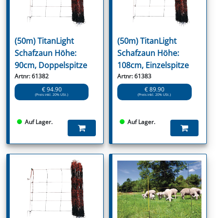
(50m) TitanLight
(50m) TitanLight
Schafzaun Höhe:
Schafzaun Höhe:
90cm, Doppelspitze
108cm, Einzelspitze
Artnr: 61382
Artnr: 61383
€ 94.90
€ 89.90
(Preis inkl. 20% USt.)
(Preis inkl. 20% USt.)
Auf Lager.
Auf Lager.