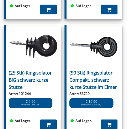
Auf Lager.
Auf Lager.
(25 Stk) Ringisolator
(90 Stk) Ringisolator
BIG schwarz kurze
Compakt, schwarz
Stütze
kurze Stütze im Eimer
Artnr: 101244
Artnr: 63729
€ 6.90
€ 19.90
(Preis inkl. 20% USt.)
(Preis inkl. 20% USt.)
Auf Lager.
Auf Lager.