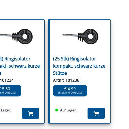
k) Ringisolator
(25 Stk) Ringisolator
kt, schwarz kurze
kompakt, schwarz kurze
e
Stütze
 101234
Artnr: 101236
€ 5.50
€ 4.90
inkl. 20% USt.)
(Preis inkl. 20% USt.)
 Lager.
Auf Lager.