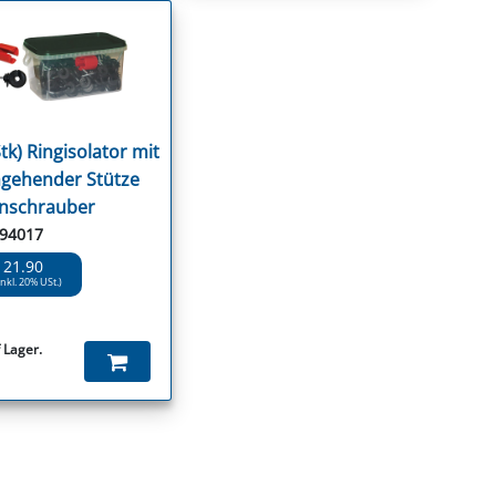
tk) Ringisolator mit
gehender Stütze
inschrauber
 94017
 21.90
inkl. 20% USt.)
 Lager.