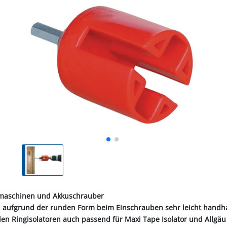
ALL-PUFFER
HÄHNE
NORMKETTEN & ZUBEHÖR
PFERD & REITER
KABINENTEILE
LAGER
TRE
S
LN
STICHSÄGEBLÄTTER
SCHLÄUCHE
SCHÄDLI
RE
P
CHEN
TER
SC
PLUNGEN
INIGUNG
IEMEN
NOTSTROMAGGREGATE
STECKER & MUFFEN
LAGER FAG
RINDER
ER
KEH
ZEN
OBSTVERARBEITUNG &
KONSERVIERUNG
REINIGER &
SCH
PVC-STREIFENVORHANG
ÄTE
rmaschinen und Akkuschrauber
ich aufgrund der runden Form beim Einschrauben sehr leicht hand
len Ringisolatoren auch passend für Maxi Tape Isolator und Allgäu