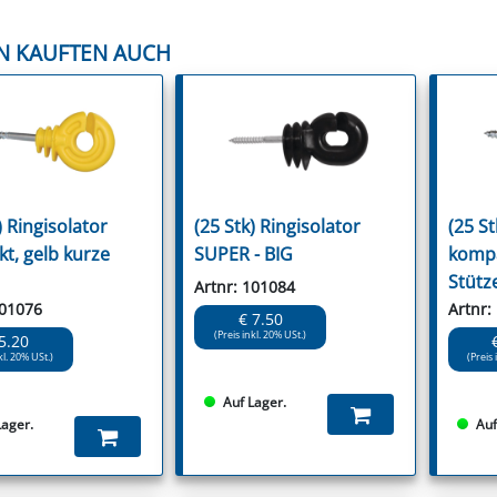
N KAUFTEN AUCH
) Ringisolator
(25 Stk) Ringisolator
(25 St
t, gelb kurze
SUPER - BIG
kompa
Stütz
Artnr: 101084
101076
Artnr:
€ 7.50
(Preis inkl. 20% USt.)
5.20
kl. 20% USt.)
(Preis 
Auf Lager.
Lager.
Auf