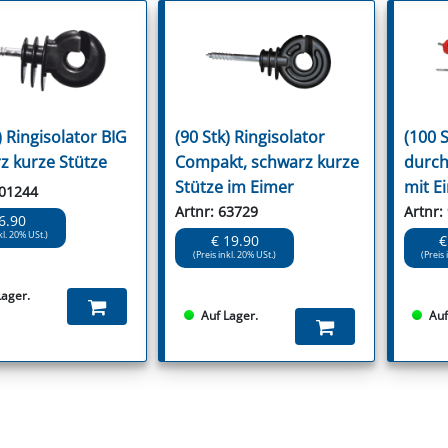
) Ringisolator BIG
(90 Stk) Ringisolator
(100 S
z kurze Stütze
Compakt, schwarz kurze
durch
Stütze im Eimer
mit E
101244
Artnr: 63729
Artnr:
6.90
kl. 20% USt.)
€ 19.90
€
(Preis inkl. 20% USt.)
(Preis 
Lager.
Auf Lager.
Auf