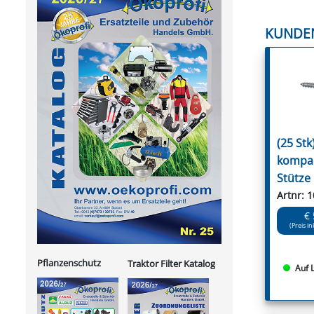
KUNDE
(25 Stk
kompak
Stütze
Artnr: 
€ 
(Preis in
Pflanzenschutz
Traktor Filter Katalog
Auf 