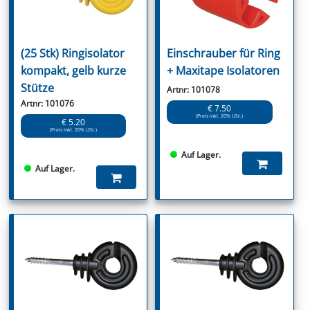
(25 Stk) Ringisolator
Einschrauber für Ring
kompakt, gelb kurze
+ Maxitape Isolatoren
Stütze
Artnr: 101078
Artnr: 101076
€ 7.50
(Preis inkl. 20% USt.)
€ 5.20
(Preis inkl. 20% USt.)
Auf Lager.
Auf Lager.