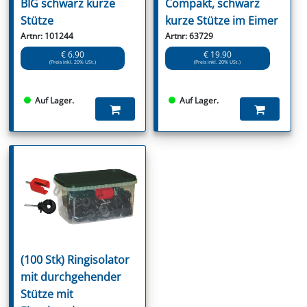
BIG schwarz kurze
Compakt, schwarz
Stütze
kurze Stütze im Eimer
Artnr: 101244
Artnr: 63729
€ 6.90
€ 19.90
(Preis inkl. 20% USt.)
(Preis inkl. 20% USt.)
Auf Lager.
Auf Lager.
(100 Stk) Ringisolator
mit durchgehender
Stütze mit