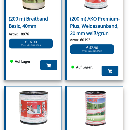
(200 m) Breitband
(200 m) AKO Premium-
Basic, 40mm
Plus, Weidezaunband,
20 mm weiß/grün
Artnr: 18976
Artnr: 60193
€ 16.90
(Preis inkl. 20% USt.)
€ 42.90
(Preis inkl. 20% USt.)
Auf Lager.
Auf Lager.