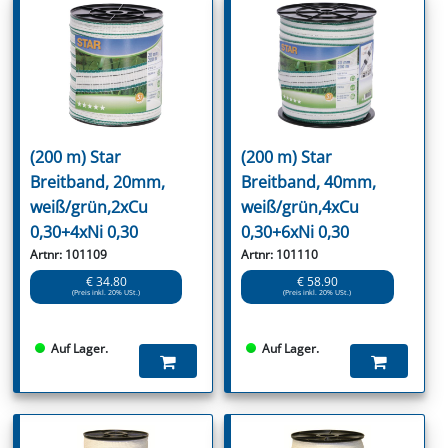
(200 m) Star
(200 m) Star
Breitband, 20mm,
Breitband, 40mm,
weiß/grün,2xCu
weiß/grün,4xCu
0,30+4xNi 0,30
0,30+6xNi 0,30
Artnr: 101109
Artnr: 101110
€ 34.80
€ 58.90
(Preis inkl. 20% USt.)
(Preis inkl. 20% USt.)
Auf Lager.
Auf Lager.