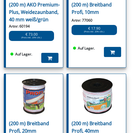
(200 m) AKO Premium-
(200 m) Breitband
Plus, Weidezaunband,
Profi, 10mm
40 mm weiß/grün
Artnr: 77060
Artnr: 60194
€ 17.90
(Preis inkl. 20% USt.)
€ 73.00
(Preis inkl. 20% USt.)
Auf Lager.
Auf Lager.
(200 m) Breitband
(200 m) Breitband
Profi, 20mm
Profi, 40mm