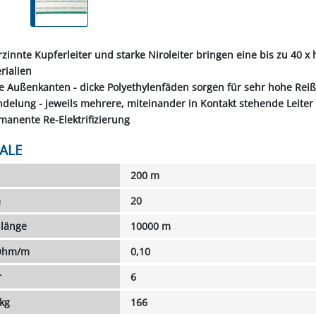
erzinnte Kupferleiter und starke Niroleiter bringen eine bis zu 40
rialien
te Außenkanten - dicke Polyethylenfäden sorgen für sehr hohe Reißf
ndelung - jeweils mehrere, miteinander in Kontakt stehende Leite
manente Re-Elektrifizierung
ALE
200 m
m
20
länge
10000 m
 Ohm/m
0,10
r
6
 kg
166