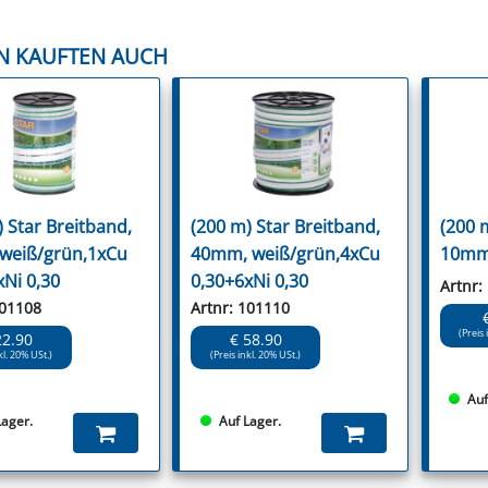
N KAUFTEN AUCH
 Star Breitband,
(200 m) Star Breitband,
(200 
weiß/grün,1xCu
40mm, weiß/grün,4xCu
10m
xNi 0,30
0,30+6xNi 0,30
Artnr:
101108
Artnr: 101110
(Preis 
22.90
€ 58.90
kl. 20% USt.)
(Preis inkl. 20% USt.)
Auf
Lager.
Auf Lager.