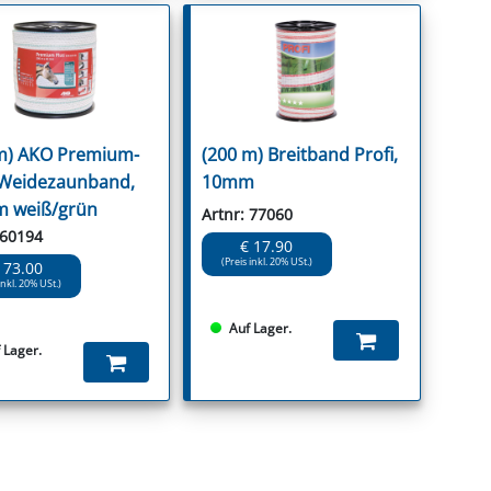
m) AKO Premium-
(200 m) Breitband Profi,
 Weidezaunband,
10mm
 weiß/grün
Artnr: 77060
 60194
€ 17.90
(Preis inkl. 20% USt.)
 73.00
inkl. 20% USt.)
Auf Lager.
 Lager.