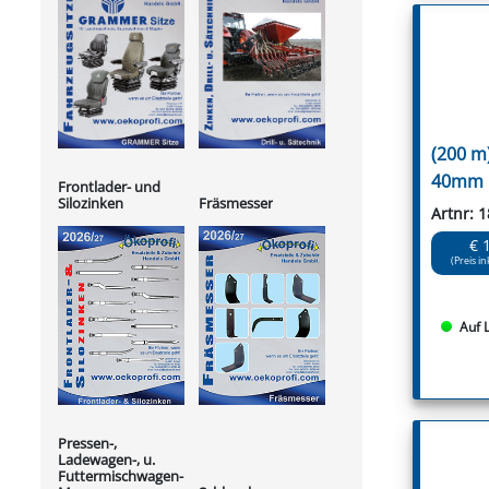
(200 m
40mm
Frontlader- und
Silozinken
Fräsmesser
Artnr: 
€ 
(Preis in
Auf 
Pressen-,
Ladewagen-, u.
Futtermischwagen-