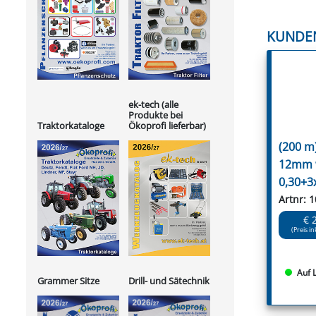
KUNDE
ek-tech (alle
Produkte bei
Ökoprofi lieferbar)
Traktorkataloge
(200 m)
12mm 
0,30+3
Artnr: 
€ 
(Preis in
Auf 
Grammer Sitze
Drill- und Sätechnik