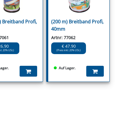
 Breitband Profi,
(200 m) Breitband Profi,
40mm
77061
Artnr: 77062
26.90
€ 47.90
kl. 20% USt.)
(Preis inkl. 20% USt.)
Lager.
Auf Lager.