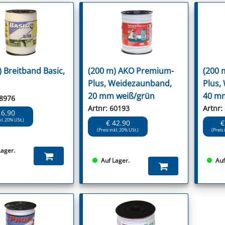
) Breitband Basic,
(200 m) AKO Premium-
(200 
Plus, Weidezaunband,
Plus,
20 mm weiß/grün
40 mm
18976
Artnr: 60193
Artnr:
16.90
kl. 20% USt.)
€ 42.90
€
(Preis inkl. 20% USt.)
(Preis 
Lager.
Auf Lager.
Auf