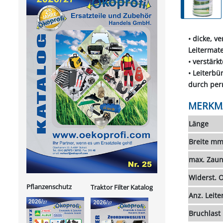
• dicke, v
Leitermate
• verstärk
• Leiterbü
durch per
MERKM
Länge
Breite m
max. Zaun
Widerst.
Pflanzenschutz
Traktor Filter Katalog
Anz. Leite
Bruchlast