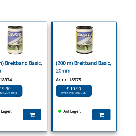
m) Breitband Basic,
(200 m) Breitband Basic,
m
20mm
 18974
Artnr: 18975
€ 9.90
€ 10.90
inkl. 20% USt.)
(Preis inkl. 20% USt.)
 Lager.
Auf Lager.