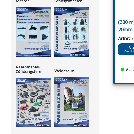
Messer
Schlegelmesser
(200 m)
20mm
Artnr: 
€ 
(Preis in
Rasenmäher-
Auf 
Weidezaun
Zündungsteile