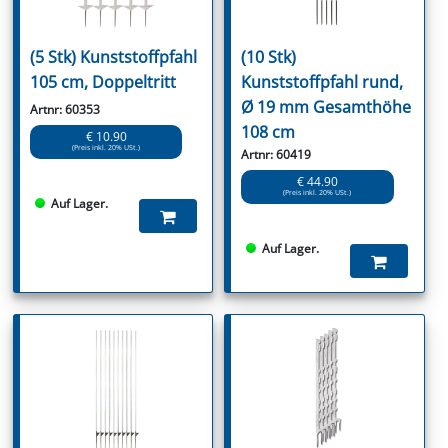
(5 Stk) Kunststoffpfahl
(10 Stk)
105 cm, Doppeltritt
Kunststoffpfahl rund,
Ø 19 mm Gesamthöhe
Artnr: 60353
108 cm
€ 10.90
(Preis inkl. 20% USt.)
Artnr: 60419
€ 44.90
(Preis inkl. 20% USt.)
Auf Lager.
Auf Lager.