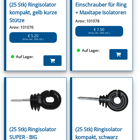
(25 Stk) Ringisolator
Einschrauber für Ring
kompakt, gelb kurze
+ Maxitape Isolatoren
Stütze
Artnr: 101078
Artnr: 101076
€ 7.50
(Preis inkl. 20% USt.)
€ 5.20
(Preis inkl. 20% USt.)
Auf Lager.
Auf Lager.
(25 Stk) Ringisolator
(25 Stk) Ringisolator
SUPER - BIG
kompakt, schwarz