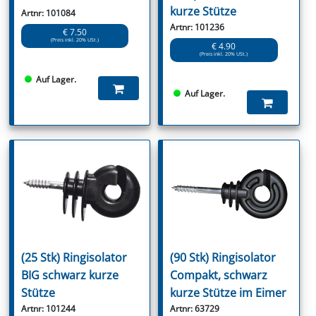
kurze Stütze
Artnr: 101084
Artnr: 101236
€ 7.50
(Preis inkl. 20% USt.)
€ 4.90
(Preis inkl. 20% USt.)
Auf Lager.
Auf Lager.
(25 Stk) Ringisolator
(90 Stk) Ringisolator
BIG schwarz kurze
Compakt, schwarz
Stütze
kurze Stütze im Eimer
Artnr: 101244
Artnr: 63729