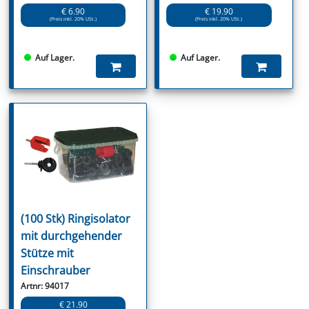
€ 6.90
€ 19.90
(Preis inkl. 20% USt.)
(Preis inkl. 20% USt.)
Auf Lager.
Auf Lager.
(100 Stk) Ringisolator
mit durchgehender
Stütze mit
Einschrauber
Artnr: 94017
€ 21.90