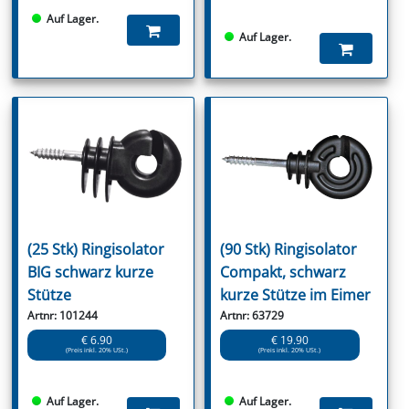
Auf Lager.
Auf Lager.
(25 Stk) Ringisolator
(90 Stk) Ringisolator
BIG schwarz kurze
Compakt, schwarz
Stütze
kurze Stütze im Eimer
Artnr: 101244
Artnr: 63729
€ 6.90
€ 19.90
(Preis inkl. 20% USt.)
(Preis inkl. 20% USt.)
Auf Lager.
Auf Lager.