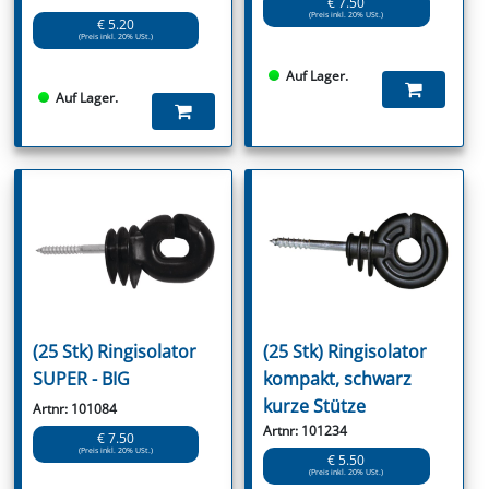
€ 7.50
(Preis inkl. 20% USt.)
€ 5.20
(Preis inkl. 20% USt.)
Auf Lager.
Auf Lager.
(25 Stk) Ringisolator
(25 Stk) Ringisolator
SUPER - BIG
kompakt, schwarz
kurze Stütze
Artnr: 101084
Artnr: 101234
€ 7.50
(Preis inkl. 20% USt.)
€ 5.50
(Preis inkl. 20% USt.)