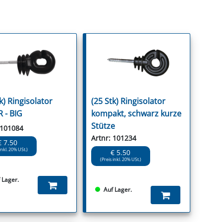
k) Ringisolator
(25 Stk) Ringisolator
 - BIG
kompakt, schwarz kurze
Stütze
 101084
Artnr: 101234
€ 7.50
inkl. 20% USt.)
€ 5.50
(Preis inkl. 20% USt.)
 Lager.
Auf Lager.