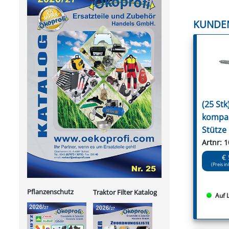
KUNDE
(25 Stk
kompak
Stütze
Artnr: 
€ 
(Preis in
Pflanzenschutz
Traktor Filter Katalog
Auf 