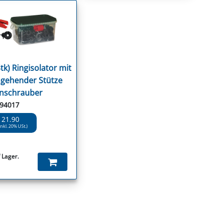
tk) Ringisolator mit
gehender Stütze
inschrauber
 94017
 21.90
inkl. 20% USt.)
 Lager.