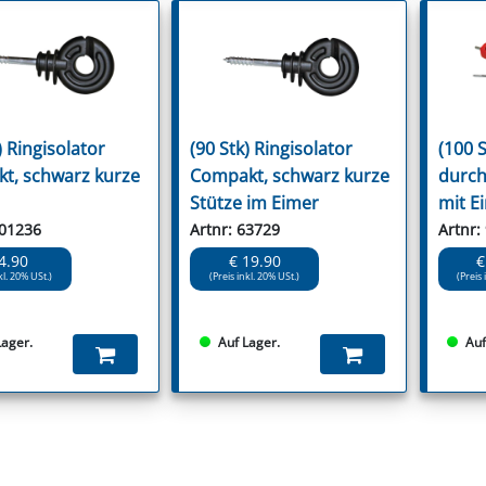
) Ringisolator
(90 Stk) Ringisolator
(100 S
t, schwarz kurze
Compakt, schwarz kurze
durch
Stütze im Eimer
mit E
101236
Artnr: 63729
Artnr:
4.90
€ 19.90
€
kl. 20% USt.)
(Preis inkl. 20% USt.)
(Preis 
Lager.
Auf Lager.
Auf