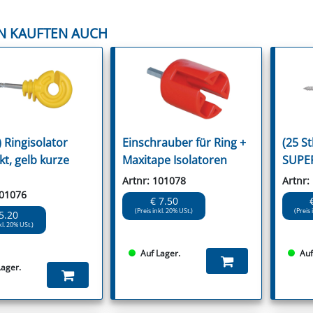
N KAUFTEN AUCH
) Ringisolator
Einschrauber für Ring +
(25 St
t, gelb kurze
Maxitape Isolatoren
SUPER
Artnr: 101078
Artnr:
101076
€ 7.50
(Preis inkl. 20% USt.)
(Preis 
5.20
kl. 20% USt.)
Auf Lager.
Auf
Lager.