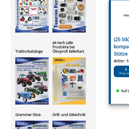
(25 Stk
ek-tech (alle
kompak
Produkte bei
Ökoprofi lieferbar)
Traktorkataloge
Stütze
Artnr: 
€ 
(Preis in
Auf 
Grammer Sitze
Drill- und Sätechnik