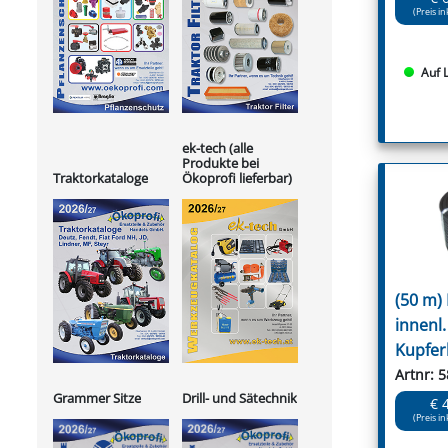
(Preis in
Auf 
ek-tech (alle
Produkte bei
Ökoprofi lieferbar)
Traktorkataloge
(50 m)
innenl.
Kupferl
Artnr: 
Grammer Sitze
Drill- und Sätechnik
€ 
(Preis in