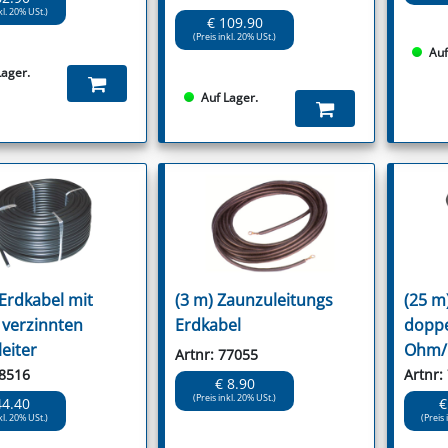
kl. 20% USt.)
€ 109.90
(Preis inkl. 20% USt.)
Auf
Lager.
Auf Lager.
 Erdkabel mit
(3 m) Zaunzuleitungs
(25 m
 verzinnten
Erdkabel
doppel
eiter
Ohm
Artnr: 77055
58516
Artnr:
€ 8.90
(Preis inkl. 20% USt.)
44.40
€
kl. 20% USt.)
(Preis 