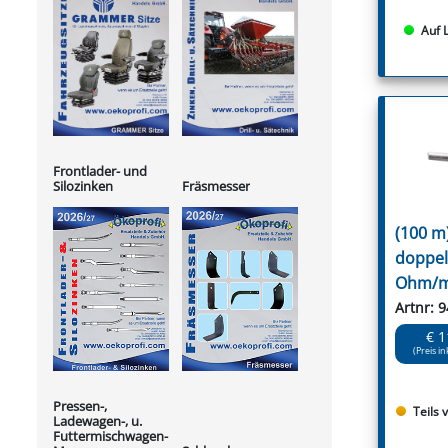
Auf 
Frontlader- und
Silozinken
Fräsmesser
(100 m
doppelt
Ohm/
Artnr: 
€ 1
(Preis in
Pressen-,
Teils 
Ladewagen-, u.
Futtermischwagen-