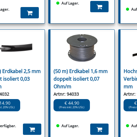
Auf Lager.
Lager.
Auf
) Erdkabel 2,5 mm
(50 m) Erdkabel 1,6 mm
Hoch
 isoliert 0,03
doppelt isoliert 0,07
Verbin
m
Ohm/m
mm
94032
Artnr: 94033
Artnr:
14.90
€ 44.90
€
kl. 20% USt.)
(Preis inkl. 20% USt.)
(Preis 
verfügbar.
Auf Lager.
Auf