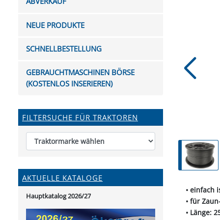
ABVERKAUF
FUTTERTRÖGE & EIMER
BOHRER & FRÄSER
FILTER
GUMMI-MET
KUGEL
SCHAUFE
BEWÄSSERUNG
BELEUCHTUNG
FEDER
KANIN
FIL
NEUE PRODUKTE
HYDRAULIK-HANDPUMPEN
GABEL, RECHEN &
MESSKUP
HANDRE
KEILR
SCHAUFELN
DIVERSE WERKZEUGE
KÄLB
SCHNELLBESTELLUNG
HEI
DIVERSES ZUBEHÖR
GEBRAUCHTMASCHINEN BÖRSE
HOCHDRUCK
(KOSTENLOS INSERIEREN)
HEIZGER
FILTERSUCHE FÜR TRAKTOREN
AKTUELLE KATALOGE
• einfach 
Hauptkatalog 2026/27
• für Zaun
• Länge: 2