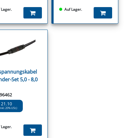
 Lager.
Auf Lager.
spannungskabel
der-Set 5,0 - 8,0
 96462
 21.10
inkl. 20% USt.)
 Lager.