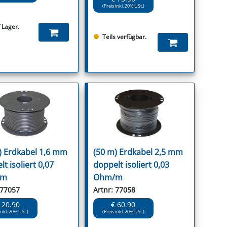
(Preis inkl. 20% USt.)
 Lager.
Teils verfügbar.
) Erdkabel 1,6 mm
(50 m) Erdkabel 2,5 mm
t isoliert 0,07
doppelt isoliert 0,03
/m
Ohm/m
 77057
Artnr: 77058
 20.90
€ 60.90
inkl. 20% USt.)
(Preis inkl. 20% USt.)