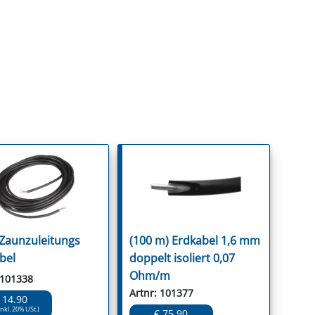
 Zaunzuleitungs
(100 m) Erdkabel 1,6 mm
bel
doppelt isoliert 0,07
Ohm/m
 101338
Artnr: 101377
 14.90
inkl. 20% USt.)
€ 75.90