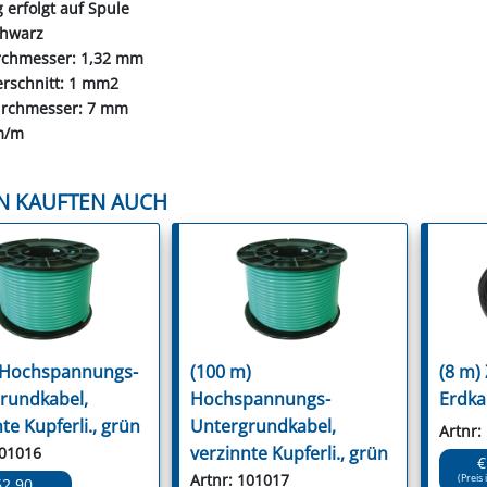
g erfolgt auf Spule
chwarz
urchmesser: 1,32 mm
erschnitt: 1 mm2
urchmesser: 7 mm
m/m
N KAUFTEN AUCH
 Hochspannungs-
(100 m)
(8 m)
rundkabel,
Hochspannungs-
Erdka
te Kupferli., grün
Untergrundkabel,
Artnr:
verzinnte Kupferli., grün
101016
€
Artnr: 101017
(Preis 
62.90