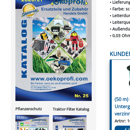
• Lieferun
• Farbe: s
• Leiterd
• Leiterqu
• Außend
• 0,03 Oh
KUNDE
(50 m)
Unterg
Pflanzenschutz
Traktor Filter Katalog
verzinn
Artnr: 
€ 