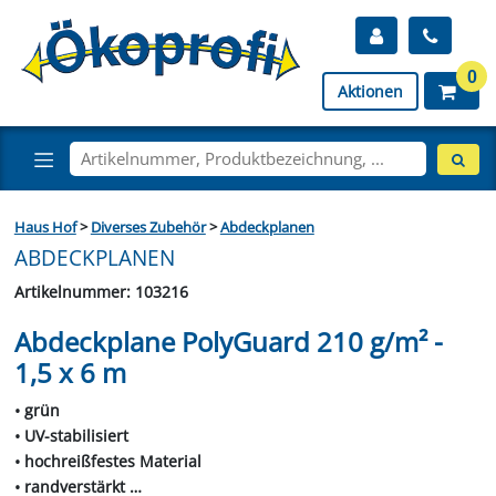
0
Aktionen
Haus Hof
>
Diverses Zubehör
>
Abdeckplanen
ABDECKPLANEN
Artikelnummer: 103216
Abdeckplane PolyGuard 210 g/m² -
1,5 x 6 m
• grün
• UV-stabilisiert
• hochreißfestes Material
• randverstärkt