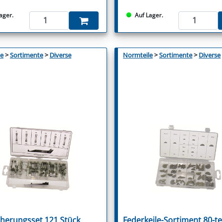
ager.
Auf Lager.
le
>
Sortimente
>
Diverse
Normteile
>
Sortimente
>
Diverse
cherungsset 121 Stück
Federkeile-Sortiment 80-tei