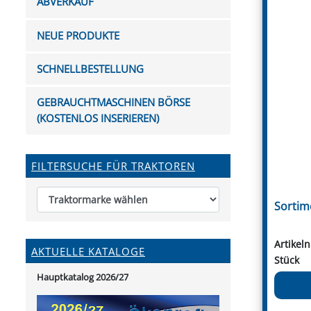
ABVERKAUF
FUTTERTRÖGE & EIMER
BOHRER & FRÄSER
FILTER
GUMMI-MET
KUGEL
SCHAUFE
BEWÄSSERUNG
BELEUCHTUNG
FEDER
KANIN
FIL
NEUE PRODUKTE
HYDRAULIK-HANDPUMPEN
GABEL, RECHEN &
MESSKUP
HANDRE
KEILR
SCHAUFELN
DIVERSE WERKZEUGE
KÄLB
SCHNELLBESTELLUNG
HEI
DIVERSES ZUBEHÖR
GEBRAUCHTMASCHINEN BÖRSE
HOCHDRUCK
(KOSTENLOS INSERIEREN)
HEIZGER
FILTERSUCHE FÜR TRAKTOREN
Sortim
Artikel
AKTUELLE KATALOGE
Stück
Hauptkatalog 2026/27