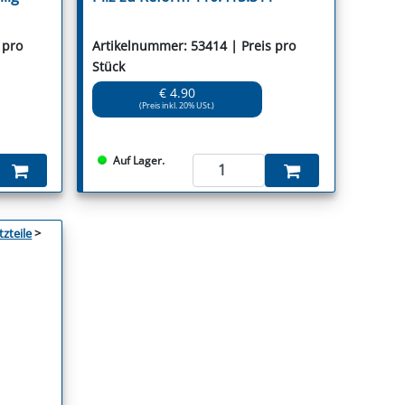
 pro
Artikelnummer: 53414 | Preis pro
Stück
€ 4.90
(Preis inkl. 20% USt.)
Auf Lager.
tzteile
>