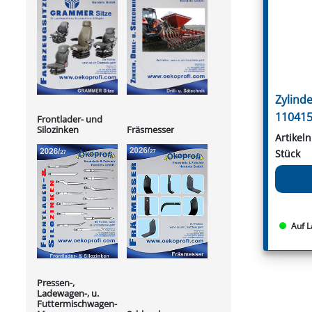
Zylind
11041
Frontlader- und
Silozinken
Fräsmesser
Artikel
Stück
Auf L
Pressen-,
Ladewagen-, u.
Futtermischwagen-