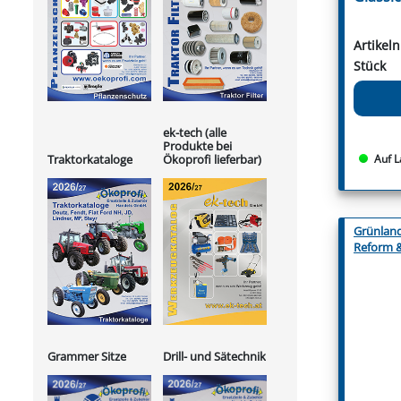
Artikel
Stück
ek-tech (alle
Produkte bei
Ökoprofi lieferbar)
Auf L
Traktorkataloge
Grünlan
Reform 
Grammer Sitze
Drill- und Sätechnik