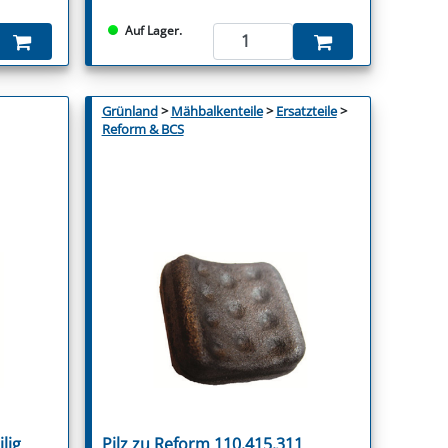
Auf Lager.
Grünland
>
Mähbalkenteile
>
Ersatzteile
>
Reform & BCS
lig
Pilz zu Reform 110.415.311