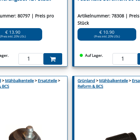
nummer: 80797 | Preis pro
Artikelnummer: 78308 | Preis
Stück
€ 13.90
€ 10.90
(Preis inkl. 20% USt.)
(Preis inkl. 20% USt.)
ager.
Auf Lager.
d
>
Mähbalkenteile
>
Ersatzteile
>
Grünland
>
Mähbalkenteile
>
Ersa
& BCS
Reform & BCS