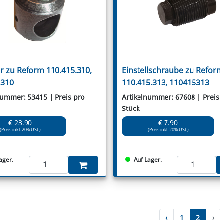
er zu Reform 110.415.310,
Einstellschraube zu Refor
5310
110.415.313, 110415313
nummer: 53415 | Preis pro
Artikelnummer: 67608 | Preis
Stück
€ 23.90
€ 7.90
(Preis inkl. 20% USt.)
(Preis inkl. 20% USt.)
ager.
Auf Lager.
‹
1
2
›