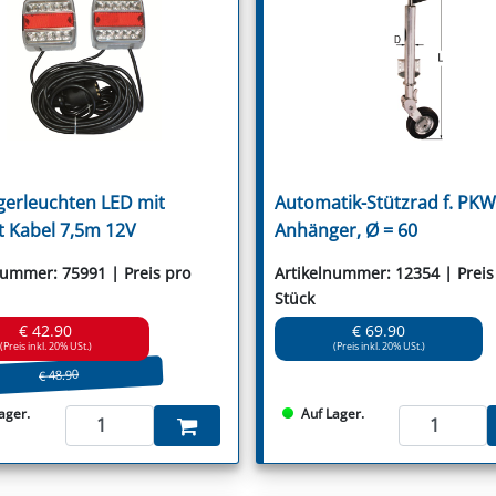
erleuchten LED mit
Automatik-Stützrad f. PKW
 Kabel 7,5m 12V
Anhänger, Ø = 60
nummer: 75991 | Preis pro
Artikelnummer: 12354 | Preis
Stück
€ 42.90
€ 69.90
(Preis inkl. 20% USt.)
(Preis inkl. 20% USt.)
€ 48.90
ager.
Auf Lager.