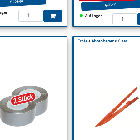
€ 208.90
€ 98.90
ager.
Auf Lager.
Ernte
>
Ährenheber
>
Claas