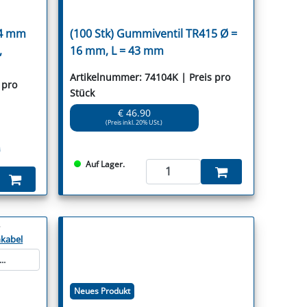
14 mm
(100 Stk) Gummiventil TR415 Ø =
,
16 mm, L = 43 mm
Artikelnummer: 74104K | Preis pro
 pro
Stück
€ 46.90
(Preis inkl. 20% USt.)
Auf Lager.
>
kabel
..
Neues Produkt