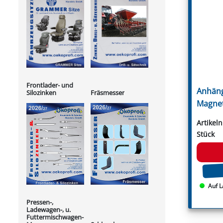
Frontlader- und
Anhäng
Silozinken
Fräsmesser
Magnet
Artikel
Stück
Auf L
Pressen-,
Ladewagen-, u.
Futtermischwagen-