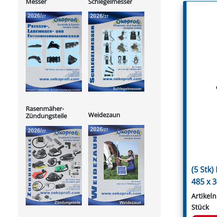
Messer
Schlegelmesser
Rasenmäher-
Weidezaun
Zündungsteile
(5 Stk)
485 x 
Artikel
Stück