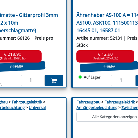
atte - Gitterprofil 3mm
Ährenheber AS-100 A = 1
,2 x 10m
AS100, ASK100, 111500113
erschlagmatte)
16445.01, 16587.01
nummer: 66126 | Preis pro
Artikelnummer: 52131 | Preis
Stück
€ 218.90
€ 12.90
(Preis inkl. 20% USt.)
(Preis inkl. 20% USt.)
€ 289.00
€ 16.90
Auf Lager.
.
gbau
>
Fahrzeugelektrik
>
Fahrzeugbau
>
Fahrzeugelektrik
rbeleuchtung
>
Universal
Anhängerbeleuchtung
>
Zwischen
Alle Kategorien anzeigen .