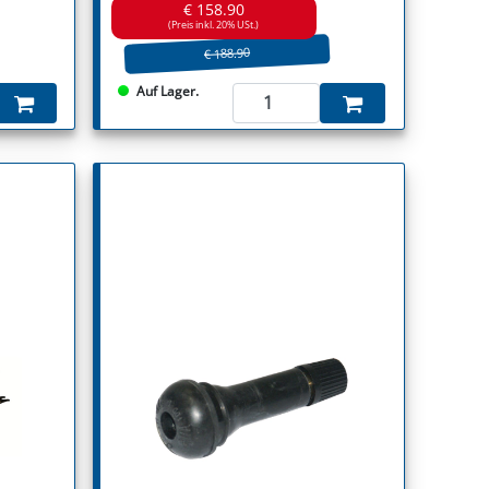
€ 158.90
(Preis inkl. 20% USt.)
€ 188.90
Auf Lager.