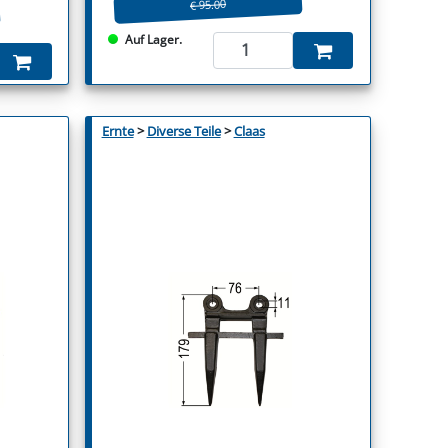
€ 95.00
Auf Lager.
Ernte
>
Diverse Teile
>
Claas