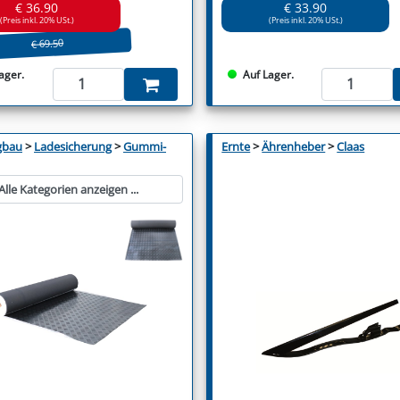
€ 36.90
€ 33.90
(Preis inkl. 20% USt.)
(Preis inkl. 20% USt.)
€ 69.50
ager.
Auf Lager.
gbau
>
Ladesicherung
>
Gummi-
Ernte
>
Ährenheber
>
Claas
Alle Kategorien anzeigen ...