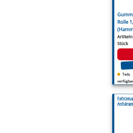
Gummim
Rolle 1
(Hamm
Artikel
Stück
Teils
verfügbar
Fahrzeu
Anhänge