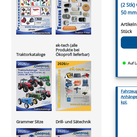
(2 Stk
50 mm
Artikel
Stück
ek-tech (alle
Produkte bei
Ökoprofi lieferbar)
Traktorkataloge
Auf L
Fahrzeu
Anhänge
kpl.
Grammer Sitze
Drill- und Sätechnik