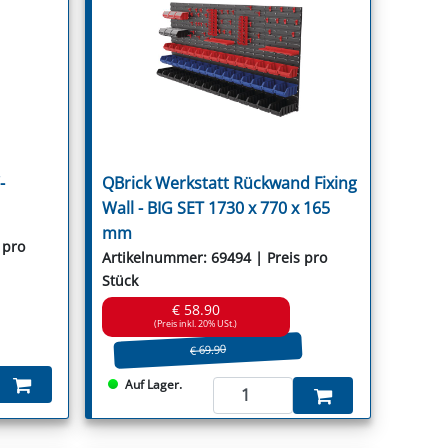
-
QBrick Werkstatt Rückwand Fixing
Wall - BIG SET 1730 x 770 x 165
mm
 pro
Artikelnummer: 69494 | Preis pro
Stück
€ 58.90
(Preis inkl. 20% USt.)
€ 69.90
Auf Lager.