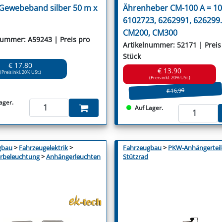
) Gewebeband silber 50 m x
Ährenheber CM-100 A = 1
6102723, 6262991, 626299.
CM200, CM300
nummer: A59243 | Preis pro
Artikelnummer: 52171 | Preis
Stück
€ 17.80
€ 13.90
(Preis inkl. 20% USt.)
(Preis inkl. 20% USt.)
€ 16.90
ager.
Auf Lager.
gbau
>
Fahrzeugelektrik
>
Fahrzeugbau
>
PKW-Anhängerteil
rbeleuchtung
>
Anhängerleuchten
Stützrad