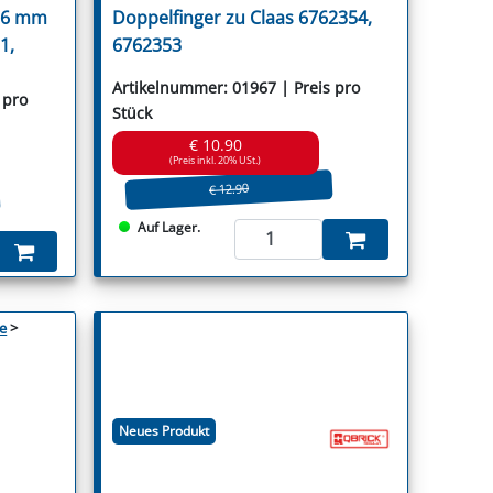
06 mm
Doppelfinger zu Claas 6762354,
1,
6762353
Artikelnummer: 01967 | Preis pro
 pro
Stück
€ 10.90
(Preis inkl. 20% USt.)
€ 12.90
Auf Lager.
e
>
Neues Produkt